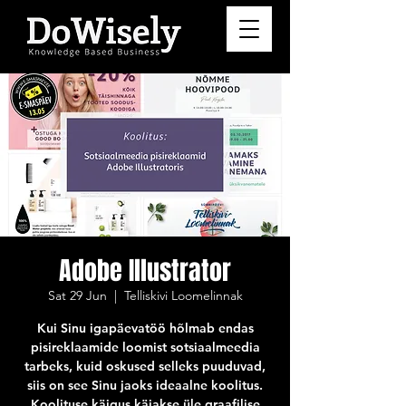
Adobe Illustrator
Sat 29 Jun
  |  
Telliskivi Loomelinnak
Kui Sinu igapäevatöö hõlmab endas
pisireklaamide loomist sotsiaalmeedia
tarbeks, kuid oskused selleks puuduvad,
siis on see Sinu jaoks ideaalne koolitus.
Koolituse käigus käiakse üle graafilise