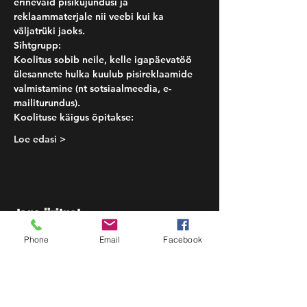
erinevaid pisikujundusi ja 
reklaammaterjale nii veebi kui ka 
väljatrüki jaoks.
Sihtgrupp:
Koolitus sobib neile, kelle igapäevatöö 
ülesannete hulka kuulub pisireklaamide 
valmistamine (nt sotsiaalmeedia, e-
mailiturundus).
Koolituse käigus õpitakse:
Loe edasi >
Jaga üritust
Phone
Email
Facebook
DoWisely OÜ