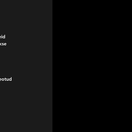
id 
kse 
eotud 