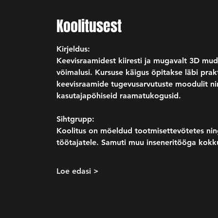
Koolitusest
Kirjeldus:
Keevisraamidest kiiresti ja mugavalt 3D mud
võimalusi. Kursuse käigus õpitakse läbi prak
keevisraamide tugevusarvutuste moodulit ning
kasutajapõhiseid raamatukogusid.
Sihtgrupp:
Koolitus on mõeldud tootmisettevõtetes nin
töötajatele. Samuti muu inseneritööga kokkup
Loe edasi >