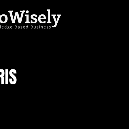
Paide 7, TALLINN, 11312
RIS