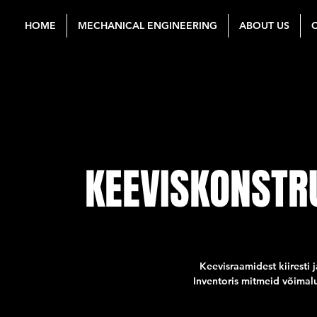
HOME
MECHANICAL ENGINEERING
ABOUT US
KEEVISKONSTR
Keevisraamidest kiiresti
Inventoris mitmeid võimalu