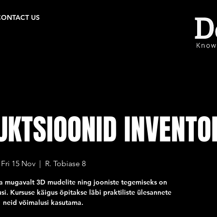
CONTACT US
UKTSIOONID INVENTO
Fri 15 Nov
  |  
R. Tobiase 8
 ja mugavalt 3D mudelite ning jooniste tegemiseks on
si. Kursuse käigus õpitakse läbi praktiliste ülesannete
neid võimalusi kasutama.