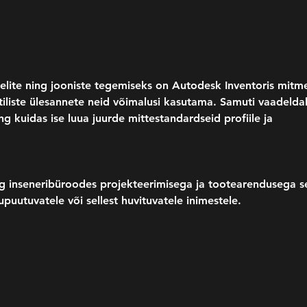
elite ning jooniste tegemiseks on Autodesk Inventoris mitme
tiliste ülesannete neid võimalusi kasutama. Samuti vaadelda
 kuidas ise luua juurde mittestandardseid profiile ja 
g inseneribüroodes projekteerimisega ja tootearendusega s
uutuvatele või sellest huvituvatele inimestele. 