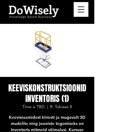
KEEVISKONSTRUKTSIOONID
INVENTORIS (1)
Time is TBD
  |  
R. Tobiase 8
Keevisraamidest kiiresti ja mugavalt 3D
mudelite ning jooniste tegemiseks on
Inventoris mitmeid võimalusi. Kursuse