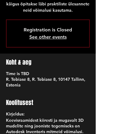
käigus õpitakse läbi praktiliste ülesannete
neid võimalusi kasutama.
Registration is Closed
See other events
Koht & aeg
Time is TBD
R. Tobiase 8, R. Tobiase 8, 10147 Tallinn,
Estonia
Koolitusest
Kirjeldus:
Keevisraamidest kiiresti ja mugavalt 3D
mudelite ning jooniste tegemiseks on
Autodesk Inventoris mitmeid võimalusi.