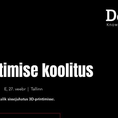
timise koolitus
E, 27. veebr
  |  
Tallinn
alik sissejuhatus 3D-printimisse.