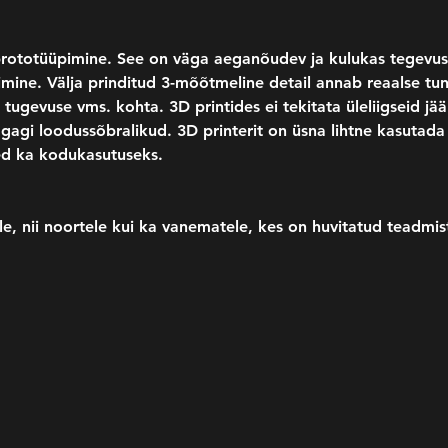
rototüüpimine. See on väga aeganõudev ja kulukas tegevus.
ntimine. Välja prinditud 3-mõõtmeline detail annab reaalse tu
ugevuse vms. kohta. 3D printides ei tekitata üleliigseid jää
agi loodussõbralikud. 3D printerit on üsna lihtne kasutada 
ed ka kodukasutuseks.
e, nii noortele kui ka vanematele, kes on huvitatud teadmis