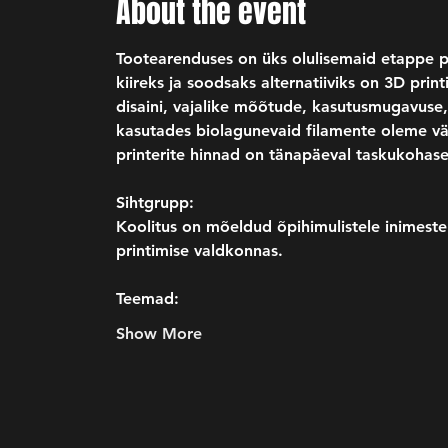
About the event
Tootearenduses on üks olulisemaid etappe p
kiireks ja soodsaks alternatiiviks on 3D pri
disaini, vajalike mõõtude, kasutusmugavuse, t
kasutades biolagunevaid filamente oleme väg
printerite hinnad on tänapäeval taskukohas
Sihtgrupp:
Koolitus on mõeldud õpihimulistele inimestel
printimise valdkonnas. 
Teemad:
Show More