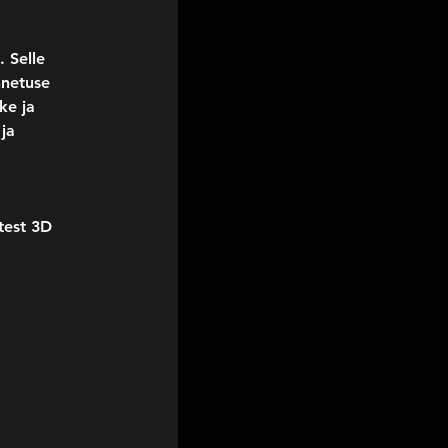
 Selle 
nnetuse 
ke ja 
ja 
test 3D 