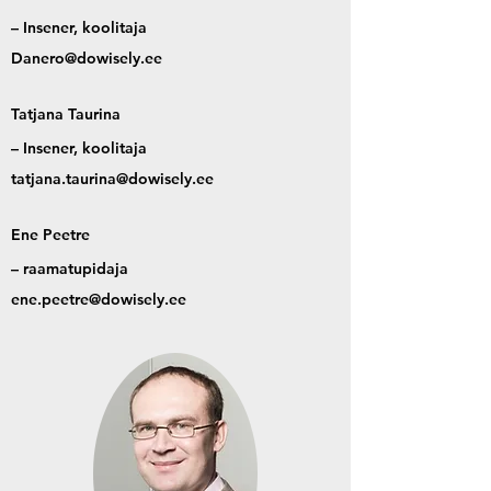
– Insener,
koolitaja
Danero@dowisely.ee
Tatjana Taurina
– Insener,
koolitaja
tatjana.taurina@dowisely.ee
Ene
Peetre
– raamatupidaja
ene.peetre@dowisely.ee