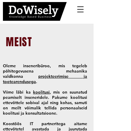
MEIST
Oleme inseneribüroo, mis tegeleb
põhitegevusena mehaanika
valdkonna
projekteerimise ja
tootearendusega
.
Viime läbi ka
koolitusi
, mis on suunatud
peamiselt inseneridele. Pakume koolitusi
ettevõttele sobival ajal ning kohas, samuti
on meilt võimalik tellida personaalseid
koolitusi ja konsultatsioone.
Koostöös IT partneritega aitame
ettevõtetel avastada ja juurutada