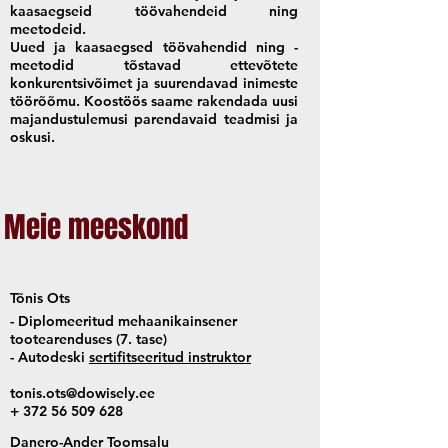
kaasaegseid töövahendeid ning
meetodeid.
Uued ja kaasaegsed töövahendid ning -
meetodid tõstavad ettevõtete
konkurentsivõimet ja suurendavad inimeste
töörõõmu. Koostöös saame rakendada uusi
majandustulemusi parendavaid teadmisi ja
oskusi.
Meie meeskond
Tõnis Ots
- Diplomeeritud mehaanikainsener
tootearenduses (7. tase)
- Autodeski
sertifitseeritud instruktor
tonis.ots@dowisely.ee
+
372 56 509 628
Danero-Ander Toomsalu