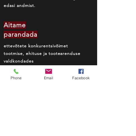
edasi andmist.
Aitame
parandada
ettevõtete konkurentsivõimet
tootmise, ehituse ja
tootearenduse
valdkondades
Meie missiooniks
Phone
Email
Facebook
DoWisely
OÜ
on
Eesti Masinatööstuse Liidu ja Esten
Groupi liige.
Eesti Töötukassa koolituskaardi