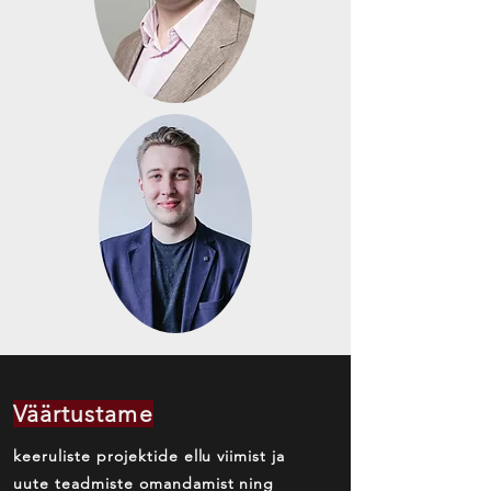
Väärtustame
keeruliste projektide ellu viimist ja
uute teadmiste omandamist ning