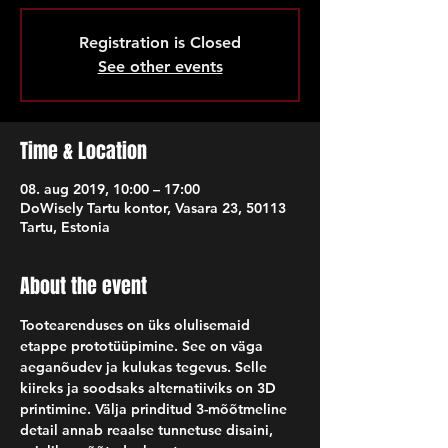
Registration is Closed
See other events
Time & Location
08. aug 2019, 10:00 – 17:00
DoWisely Tartu kontor, Vasara 23, 50113
Tartu, Estonia
About the event
Tootearenduses on üks olulisemaid 
etappe prototüüpimine. See on väga 
aeganõudev ja kulukas tegevus. Selle 
kiireks ja soodsaks alternatiiviks on 3D 
printimine. Välja prinditud 3-mõõtmeline 
detail annab reaalse tunnetuse disaini, 