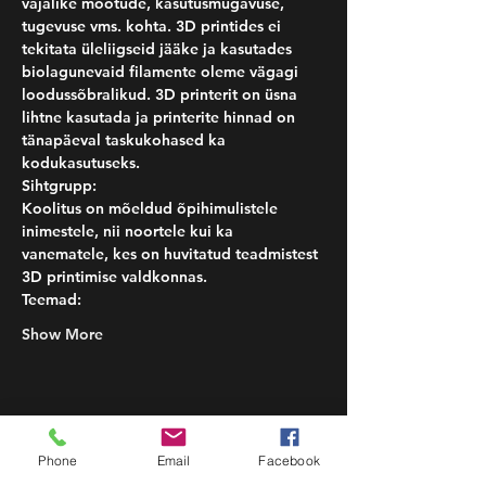
vajalike mõõtude, kasutusmugavuse, 
tugevuse vms. kohta. 3D printides ei 
tekitata üleliigseid jääke ja kasutades 
biolagunevaid filamente oleme vägagi 
loodussõbralikud. 3D printerit on üsna 
lihtne kasutada ja printerite hinnad on 
tänapäeval taskukohased ka 
kodukasutuseks.
Sihtgrupp:
Koolitus on mõeldud õpihimulistele 
inimestele, nii noortele kui ka 
vanematele, kes on huvitatud teadmistest 
3D printimise valdkonnas. 
Teemad:
Show More
Share this event
Phone
Email
Facebook