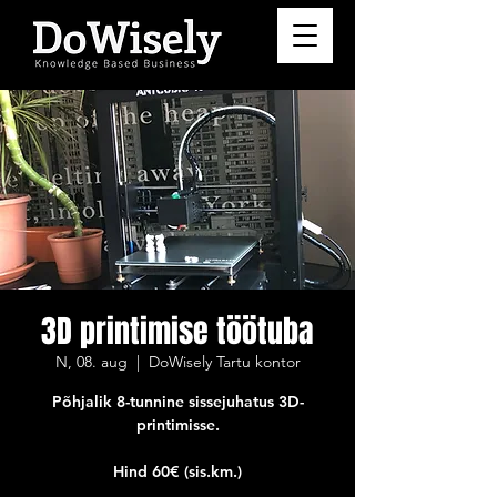
3D printimise töötuba
N, 08. aug
  |  
DoWisely Tartu kontor
Põhjalik 8-tunnine sissejuhatus 3D-
printimisse.
Hind 60€ (sis.km.)