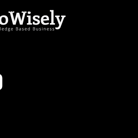
Paide 7, TALLINN, 11312
0