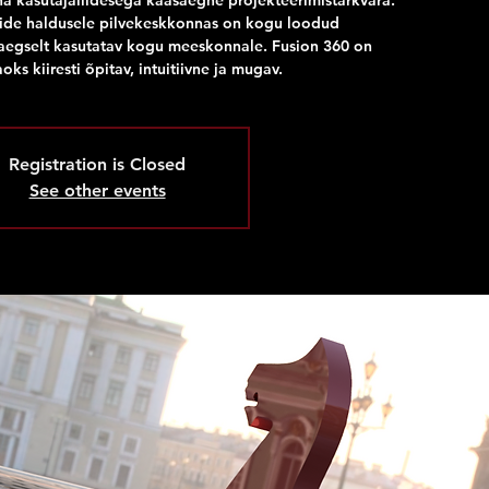
a kasutajaliidesega kaasaegne projekteerimistarkvara.
lide haldusele pilvekeskkonnas on kogu loodud
aegselt kasutatav kogu meeskonnale. Fusion 360 on
oks kiiresti õpitav, intuitiivne ja mugav.
Registration is Closed
See other events