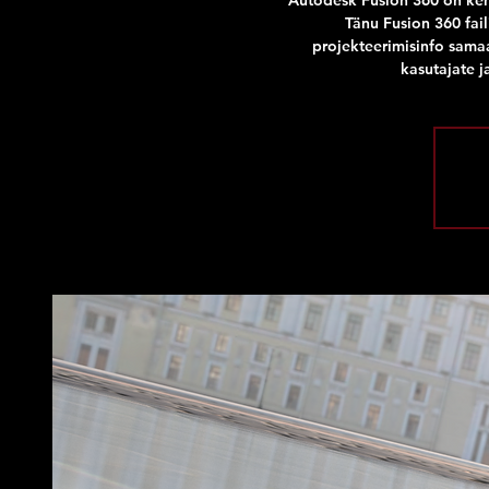
Autodesk Fusion 360 on ken
Tänu Fusion 360 fai
projekteerimisinfo sama
kasutajate ja