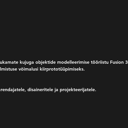
ukamate kujuga objektide modelleerimise tööriistu Fusion 3
lmistuse võimalusi kiirprototüüpimiseks.
ndajatele, disaineritele ja projekteerijatele.