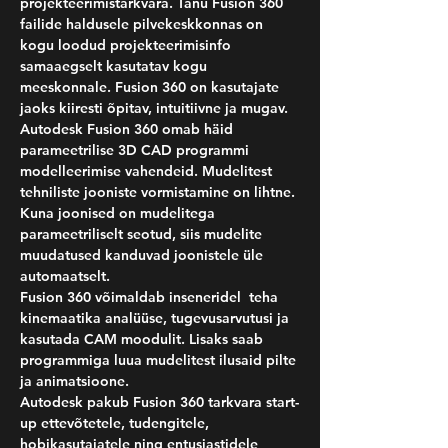
projekteerimistarkvara. Tänu Fusion 360 
failide haldusele pilvekeskkonnas on 
kogu loodud projekteerimisinfo 
samaaegselt kasutatav kogu 
meeskonnale. Fusion 360 on kasutajate 
Autodesk Fusion 360 omab häid 
parameetrilise 3D CAD programmi 
modelleerimise vahendeid. Mudelitest 
tehniliste jooniste vormistamine on lihtne. 
Kuna joonised on mudelitega 
parameetriliselt seotud, siis mudelite 
muudatused kanduvad joonistele üle 
Fusion 360 võimaldab inseneridel  teha 
kinemaatika analüüse, tugevusarvutusi ja 
kasutada CAM moodulit. Lisaks saab 
programmiga luua mudelitest ilusaid pilte 
Autodesk pakub Fusion 360 tarkvara start-
up ettevõtetele, tudengitele, 
hobikasutajatele ning entusiastidele 