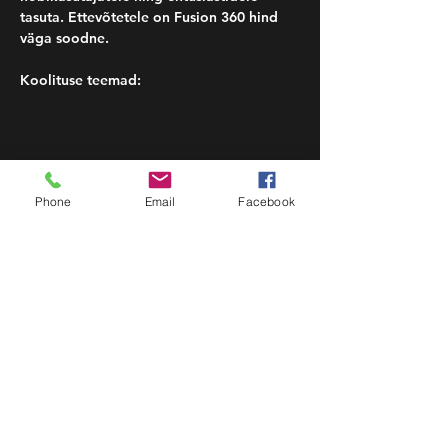
tasuta. Ettevõtetele on Fusion 360 hind 
väga soodne.

Show More
Phone
Email
Facebook
Share this event
PROJEKTEERIMINE |
TOOTEARENDUS
|KOOLITUSED