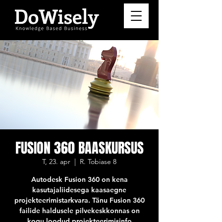
FUSION 360 BAASKURSUS
T, 23. apr
  |  
R. Tobiase 8
Autodesk Fusion 360 on kena
kasutajaliidesega kaasaegne
projekteerimistarkvara. Tänu Fusion 360
failide haldusele pilvekeskkonnas on
kogu loodud projekteerimisinfo